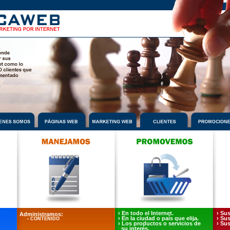
› En todo el Internet.
› Sus
Administramos
:
› En la ciudad o país que elija.
› Sus
› CONTENIDO
› Los productos o servicios de
› Su
su interés.