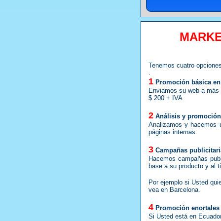
MARKE
Tenemos cuatro opciones
.
1
Promoción básica en
Enviamos su web a más d
$ 200 + IVA
2
Análisis y promoció
Analizamos y hacemos u
páginas internas.
3
Campañas publicitari
Hacemos campañas publici
base a su producto y al 
Por ejemplo si Usted qui
vea en Barcelona.
4
Promoción enortales
Si Usted está en Ecuador 