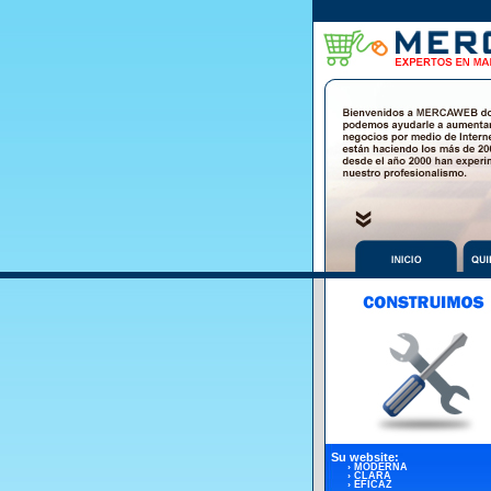
S
u website:
› MODERNA
› CLARA
› EFICAZ