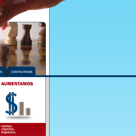
 visitas.
 clientes.
s ingresos.