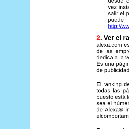
desde G
vez ins
salir el
puede
http://w
2
. Ver el 
alexa.com e
de las emp
dedica a la 
Es una pági
de publicidad
El ranking 
todas las p
puesto está 
sea el númer
de Alexa® in
elcomportami