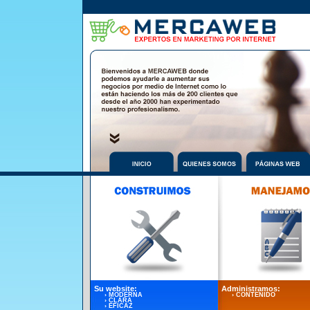
S
u website:
Administramos
:
› MODERNA
› CONTENIDO
› CLARA
› EFICAZ