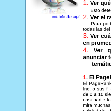
1.
Ver qué
Esto dete
2.
Ver el 
más info click aquí
Para pod
todas las de
3.
Ver cuá
en promed
4.
Ver qu
anunciar 
temática 
1
. El Pag
El PageRan
Inc. o sus fi
de 0 a 10 sie
casi nadie l
mira muchas c
calidad del 