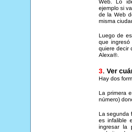
Web. Lo id
ejemplo si v
de la Web de
misma ciudad
Luego de est
que ingresó
quiere decir
Alexa®.
.
3
Ver cuán
Hay dos form
La primera e
número) donde
La segunda 
es infalible
ingresar l